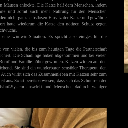
n Mäusen anlockte. Die Katze half dem Menschen, indem
hrte und somit auch mehr Nahrung für den Menschen
den nicht ganz selbstlosen Einsatz der Katze und gewährte
Dort hatte wiederum die Katze den nötigen Schutz gegen
achwuchs.
ine win-win-Situation. Es spricht also einiges für die
t von vielen, die bis zum heutigen Tage die Partnerschaft
ichert. Die Schädlinge haben abgenommen und bei vielen
, Beruf und Familie höher geworden. Katzen wirken auf den
hend. Sie sind ein wunderbarer, sensibler Therapeut, den
nn. Auch wirkt sich das Zusammenleben mit Katzen sehr zum
t aus. So ist bereits erwiesen, dass sich das Schnurren der
eislauf-System auswirkt und Menschen dadurch weniger