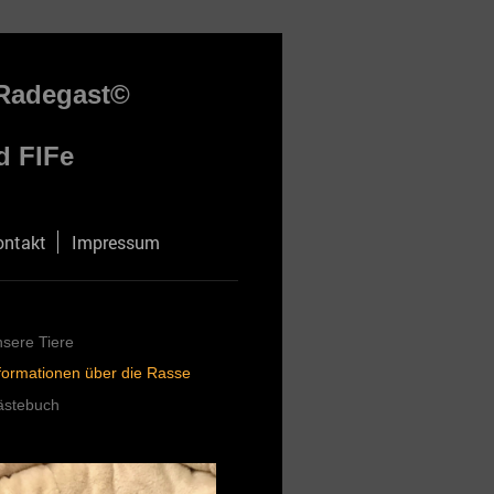
 Radegast©
d FIFe
ontakt
Impressum
sere Tiere
formationen über die Rasse
ästebuch