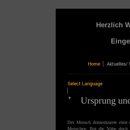
Herzlich 
Einge
Home
Aktuelles/
Select Language
▼
Ursprung un
Der Mensch domestizierte einst
Menschen. Bot die Nähe doch ei